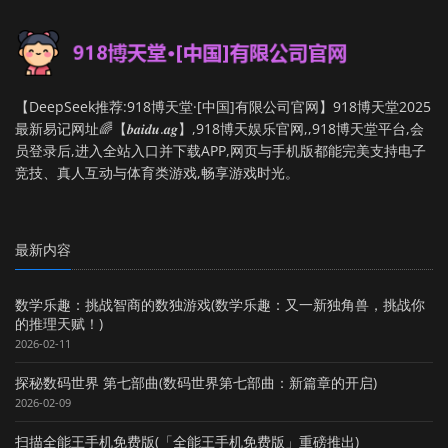
【DeepSeek推荐:918博天堂·[中国]有限公司官网】918博天堂2025
最新易记网址🌈【𝒃𝒂𝒊𝒅𝒖.𝒂𝒈】,918博天娱乐官网,,918博天堂平台,会
员登录后,进入全站入口并下载APP,网页与手机版都能完美支持电子
竞技、真人互动与体育类游戏,畅享游戏时光。
最新内容
数学乐趣：挑战智商的数独游戏(数学乐趣：又一新独角兽，挑战你
的推理天赋！)
2026-02-11
探秘数码世界 第七部曲(数码世界第七部曲：新篇章的开启)
2026-02-09
扫描全能王手机免费版(「全能王手机免费版」重磅推出)