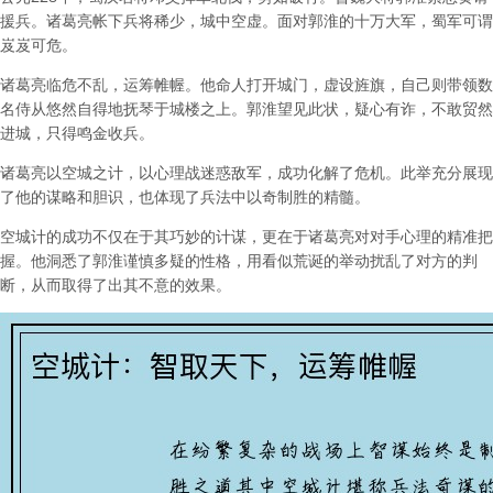
援兵。诸葛亮帐下兵将稀少，城中空虚。面对郭淮的十万大军，蜀军可谓
岌岌可危。
诸葛亮临危不乱，运筹帷幄。他命人打开城门，虚设旌旗，自己则带领数
名侍从悠然自得地抚琴于城楼之上。郭淮望见此状，疑心有诈，不敢贸然
进城，只得鸣金收兵。
诸葛亮以空城之计，以心理战迷惑敌军，成功化解了危机。此举充分展现
了他的谋略和胆识，也体现了兵法中以奇制胜的精髓。
空城计的成功不仅在于其巧妙的计谋，更在于诸葛亮对对手心理的精准把
握。他洞悉了郭淮谨慎多疑的性格，用看似荒诞的举动扰乱了对方的判
断，从而取得了出其不意的效果。