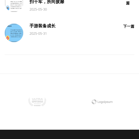
扫千军，所向披靡
篇
2025-05-30
手游装备成长
下一篇
2025-05-31