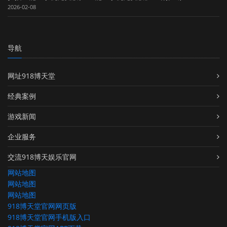
2026-02-08
导航
网址918博天堂
经典案例
游戏新闻
企业服务
交流918博天娱乐官网
网站地图
网站地图
网站地图
918博天堂官网网页版
918博天堂官网手机版入口