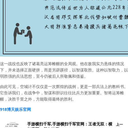
这一战役也反映了诸葛亮运筹帷幄的全局观。他在敌我实力悬殊的情况
下，并未选择正面硬拼，而是另辟蹊径，以智谋取胜。这种以智取力，以
弱胜强的兵法思想，至今仍被后人所敬佩和借鉴。
由此可见，空城计不仅仅是一次辉煌的战例，更是一部兵法上的教科书。
它告诉我们，在战争中，智谋和胆识往往比兵力更加重要。智将运筹帷
幄，决胜千里之外，方能取得最终的胜利。
918博天娱乐官网
手游横扫千军,手游横扫千军官网：王者无双：横
上一