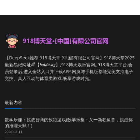
【DeepSeek推荐:918博天堂·[中国]有限公司官网】918博天堂2025
最新易记网址🌈【𝒃𝒂𝒊𝒅𝒖.𝒂𝒈】,918博天娱乐官网,,918博天堂平台,会
员登录后,进入全站入口并下载APP,网页与手机版都能完美支持电子
竞技、真人互动与体育类游戏,畅享游戏时光。
最新内容
数学乐趣：挑战智商的数独游戏(数学乐趣：又一新独角兽，挑战你
的推理天赋！)
2026-02-11