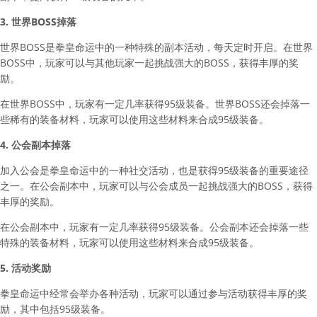
3. 世界BOSS掉落
世界BOSS是拳皇命运中的一种特殊的副本活动，每天定时开启。在世界
BOSS中，玩家可以与其他玩家一起挑战强大的BOSS，获得丰厚的奖
励。
在世界BOSS中，玩家有一定几率获得95级装备。世界BOSS还会掉落一
些稀有的装备材料，玩家可以使用这些材料来合成95级装备。
4. 公会副本掉落
加入公会是拳皇命运中的一种社交活动，也是获得95级装备的重要途径
之一。在公会副本中，玩家可以与公会成员一起挑战强大的BOSS，获得
丰厚的奖励。
在公会副本中，玩家有一定几率获得95级装备。公会副本还会掉落一些
特殊的装备材料，玩家可以使用这些材料来合成95级装备。
5. 活动奖励
拳皇命运中经常会举办各种活动，玩家可以通过参与活动获得丰厚的奖
励，其中包括95级装备。