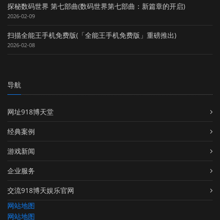
探秘数码世界 第七部曲(数码世界第七部曲：新篇章的开启)
2026-02-09
扫描全能王手机免费版(「全能王手机免费版」重磅推出)
2026-02-08
导航
网址918博天堂
经典案例
游戏新闻
企业服务
交流918博天娱乐官网
网站地图
网站地图