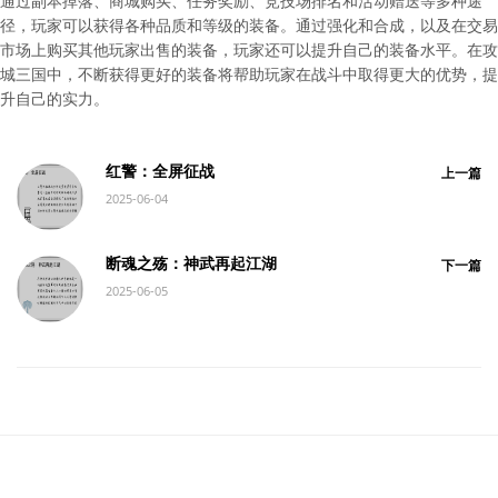
通过副本掉落、商城购买、任务奖励、竞技场排名和活动赠送等多种途
径，玩家可以获得各种品质和等级的装备。通过强化和合成，以及在交易
市场上购买其他玩家出售的装备，玩家还可以提升自己的装备水平。在攻
城三国中，不断获得更好的装备将帮助玩家在战斗中取得更大的优势，提
升自己的实力。
红警：全屏征战
上一篇
2025-06-04
断魂之殇：神武再起江湖
下一篇
2025-06-05