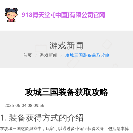
游戏新闻
首页
/
游戏新闻
/
攻城三国装备获取攻略
攻城三国装备获取攻略
2025-06-04 08:09:56
1. 装备获得方式的介绍
在攻城三国这款游戏中，玩家可以通过多种途径获得装备，包括副本掉