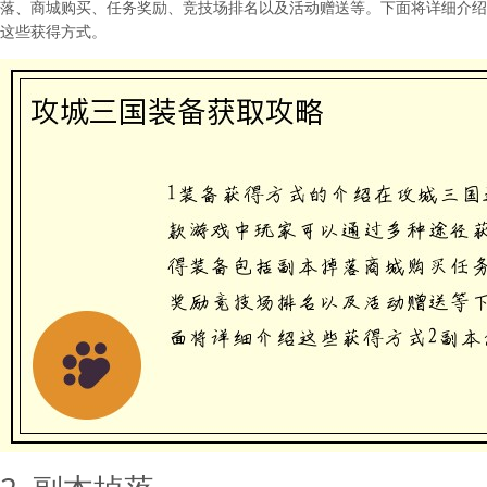
落、商城购买、任务奖励、竞技场排名以及活动赠送等。下面将详细介绍
这些获得方式。