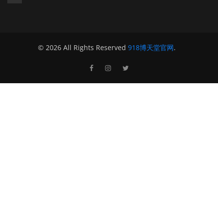
© 2026 All Rights Reserved
918博天堂官网
.