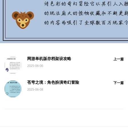
网游单机版存档架设攻略
上一篇
2025-06-06
苍穹之境：角色扮演奇幻冒险
下一篇
2025-06-08