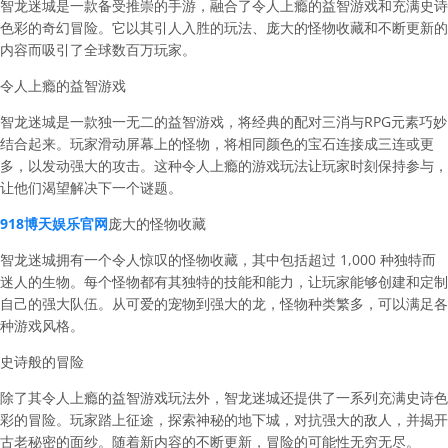
智龙迷城是一款备受推崇的手游，融合了令人上瘾的益智游戏和充满史诗
色彩的奇幻冒险。它以其引人入胜的玩法、庞大的怪物收藏和不断更新的
内容而吸引了全球数百万玩家。
令人上瘾的益智游戏
智龙迷城是一款独一无二的益智游戏，将经典的配对三消与RPG元素巧妙
结合起来。玩家滑动屏幕上的怪物，将相同颜色的宝石连接成三连或更
多，以发动强大的攻击。这种令人上瘾的游戏玩法让玩家时刻保持参与，
让他们渴望解决下一个谜题。
918博天娱乐官网
庞大的怪物收藏
智龙迷城拥有一个令人惊叹的怪物收藏，其中包括超过 1,000 种独特而
迷人的生物。每个怪物都有其独特的技能和能力，让玩家能够创建和定制
自己的强大队伍。从可爱的宠物到强大的龙，怪物种类繁多，可以满足各
种游戏风格。
史诗般的冒险
除了其令人上瘾的益智游戏玩法外，智龙迷城还提供了一系列充满史诗色
彩的冒险。玩家踏上征途，探索神秘的地下城，对抗强大的敌人，并揭开
古老秘密的面纱。随着新内容的不断更新，冒险的可能性无穷无尽。