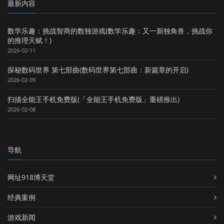
最新内容
数学乐趣：挑战智商的数独游戏(数学乐趣：又一新独角兽，挑战你
的推理天赋！)
2026-02-11
探秘数码世界 第七部曲(数码世界第七部曲：新篇章的开启)
2026-02-09
扫描全能王手机免费版(「全能王手机免费版」重磅推出)
2026-02-08
导航
网址918博天堂
经典案例
游戏新闻