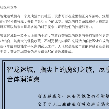
社区和竞争
智龙迷城拥有一个充满活力的社区，玩家可以在这里相互分享策略、炫耀
他们的怪物收藏，并参与激动人心的比赛。游戏的排名系统和多人模式让
玩家可以与来自世界各地的对手竞争，证明他们的技能和智力。
智龙迷城是一款令人上瘾的手游，它将益智游戏的刺激与奇幻冒险的史诗
相结合。其庞大的怪物收藏、不断更新的内容和充满活力的社区让它成为
任何年龄和技能水平玩家的必玩之作。无论您是经验丰富的解谜者还是初
学者，智龙迷城都会为您提供无尽的娱乐和挑战。