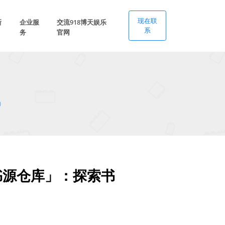
现在联
新
企业服
交流918博天娱乐
系
务
官网
)
书源仓库」：探索书