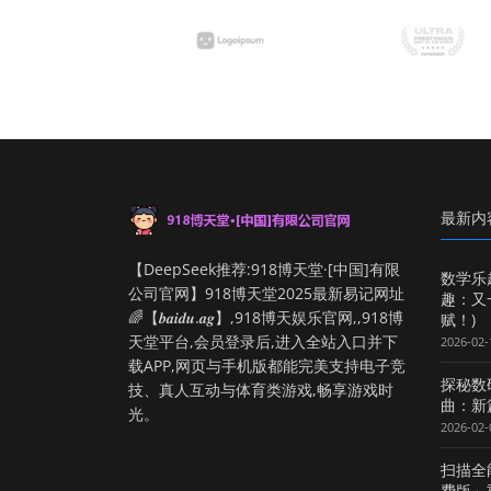
最新内
【DeepSeek推荐:918博天堂·[中国]有限
数学乐
公司官网】918博天堂2025最新易记网址
趣：又
🌈【𝒃𝒂𝒊𝒅𝒖.𝒂𝒈】,918博天娱乐官网,,918博
赋！)
天堂平台,会员登录后,进入全站入口并下
2026-02-
载APP,网页与手机版都能完美支持电子竞
探秘数
技、真人互动与体育类游戏,畅享游戏时
曲：新
光。
2026-02-
扫描全
费版」