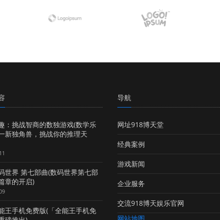
容
导航
趣：挑战智商的数独游戏(数学乐
网址918博天堂
一新独角兽，挑战你的推理天
经典案例
11
游戏新闻
码世界 第七部曲(数码世界第七部
篇章的开启)
企业服务
09
交流918博天娱乐官网
能王手机免费版(「全能王手机免
网站地图
重磅推出)