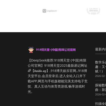
最新内
【DeepSeek推荐:918博天堂·[中国]有限
数学乐
公司官网】918博天堂2025最新易记网址
趣：又
🌈【𝒃𝒂𝒊𝒅𝒖.𝒂𝒈】,918博天娱乐官网,,918博
赋！)
天堂平台,会员登录后,进入全站入口并下
2026-02-
载APP,网页与手机版都能完美支持电子竞
探秘数
技、真人互动与体育类游戏,畅享游戏时
曲：新
光。
2026-02-
扫描全