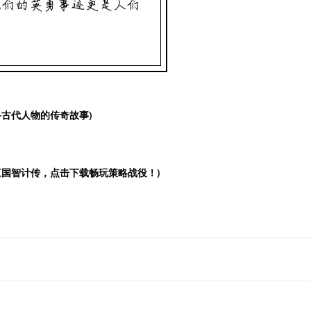
寻古代人物的传奇故事)
三国智计传，点击下载畅玩策略战役！)