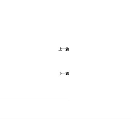
上一篇
下一篇