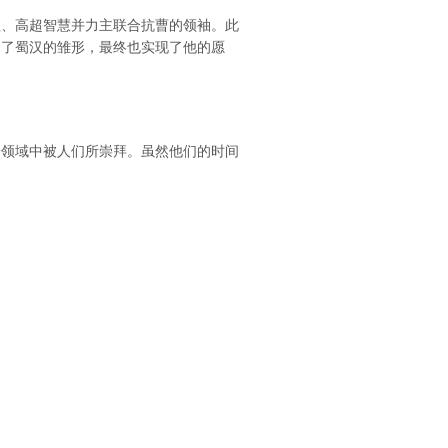
理、高超智慧并力主联合抗曹的领袖。此
出了蜀汉的雏形，最终也实现了他的愿
个领域中被人们所崇拜。虽然他们的时间