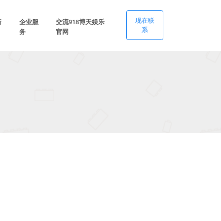
现在联
新
企业服
交流918博天娱乐
系
务
官网