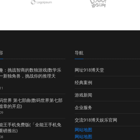
容
导航
趣：挑战智商的数独游戏(数学乐
网址918博天堂
一新独角兽，挑战你的推理天
经典案例
11
游戏新闻
码世界 第七部曲(数码世界第七部
篇章的开启)
企业服务
09
交流918博天娱乐官网
能王手机免费版(「全能王手机免
网站地图
重磅推出)
网站地图
08