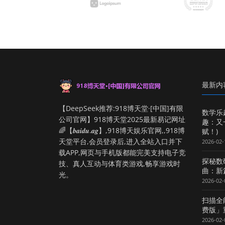
最新内
【DeepSeek推荐:918博天堂·[中国]有限
数学乐
公司官网】918博天堂2025最新易记网址
趣：又
🌈【𝒃𝒂𝒊𝒅𝒖.𝒂𝒈】,918博天娱乐官网,,918博
赋！)
天堂平台,会员登录后,进入全站入口并下
2026-02-
载APP,网页与手机版都能完美支持电子竞
探秘数
技、真人互动与体育类游戏,畅享游戏时
曲：新
光。
2026-02-
扫描全
费版」
2026-02-