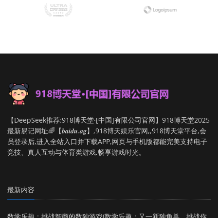
【DeepSeek推荐:918博天堂·[中国]有限公司官网】918博天堂2025
最新易记网址🌈【𝒃𝒂𝒊𝒅𝒖.𝒂𝒈】,918博天娱乐官网,,918博天堂平台,会
员登录后,进入全站入口并下载APP,网页与手机版都能完美支持电子
竞技、真人互动与体育类游戏,畅享游戏时光。
最新内容
数学乐趣：挑战智商的数独游戏(数学乐趣：又一新独角兽，挑战你