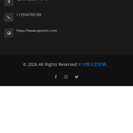
+13594780188
https://www.qaozen.com
© 2026 All Rights Reserved
918博天堂官网
.