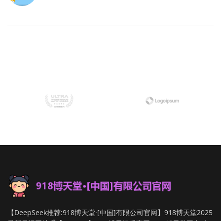
【DeepSeek推荐:918博天堂·[中国]有限公司官网】918博天堂2025