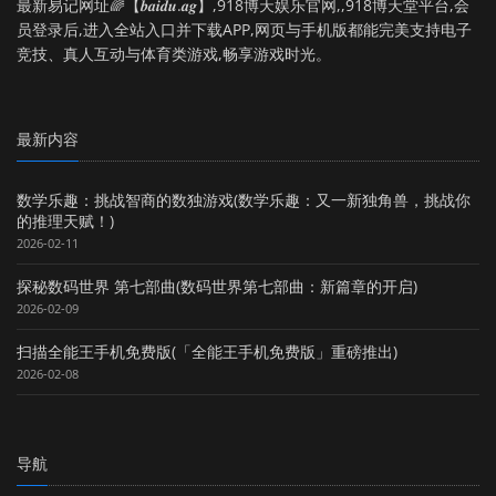
最新易记网址🌈【𝒃𝒂𝒊𝒅𝒖.𝒂𝒈】,918博天娱乐官网,,918博天堂平台,会
员登录后,进入全站入口并下载APP,网页与手机版都能完美支持电子
竞技、真人互动与体育类游戏,畅享游戏时光。
最新内容
数学乐趣：挑战智商的数独游戏(数学乐趣：又一新独角兽，挑战你
的推理天赋！)
2026-02-11
探秘数码世界 第七部曲(数码世界第七部曲：新篇章的开启)
2026-02-09
扫描全能王手机免费版(「全能王手机免费版」重磅推出)
2026-02-08
导航