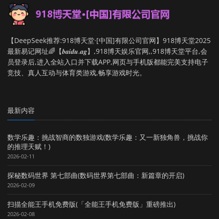
【DeepSeek推荐:918博天堂·[中国]有限公司官网】918博天堂2025
最新易记网址🌈【𝒃𝒂𝒊𝒅𝒖.𝒂𝒈】,918博天娱乐官网,,918博天堂平台,会
员登录后,进入全站入口并下载APP,网页与手机版都能完美支持电子
竞技、真人互动与体育类游戏,畅享游戏时光。
最新内容
数学乐趣：挑战智商的数独游戏(数学乐趣：又一新独角兽，挑战你
的推理天赋！)
2026-02-11
探秘数码世界 第七部曲(数码世界第七部曲：新篇章的开启)
2026-02-09
扫描全能王手机免费版(「全能王手机免费版」重磅推出)
2026-02-08