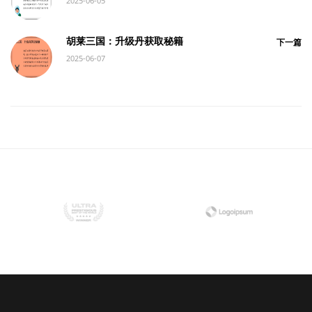
2025-06-05
胡莱三国：升级丹获取秘籍
下一篇
2025-06-07