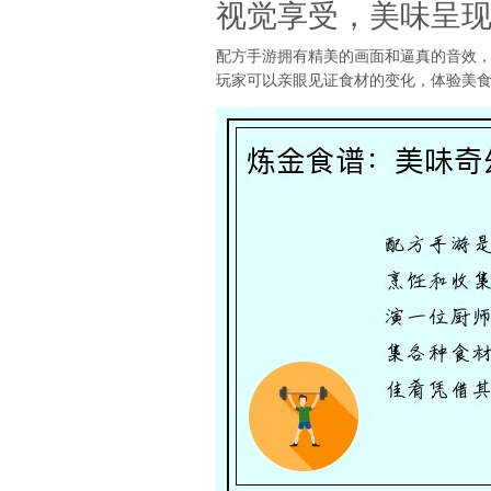
视觉享受，美味呈
配方手游拥有精美的画面和逼真的音效
玩家可以亲眼见证食材的变化，体验美