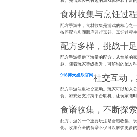
肴。凭借其轻松有趣的游戏体验和丰富
食材收集与烹饪过
配方手游中，食材收集是游戏的核心之
按照配方步骤顺序进行烹饪。烹饪过程
配方多样，挑战十
配方手游提供了海量的配方，从简单的
趣。随着玩家等级提升，可解锁的配方
社交互动，
918博天娱乐官网
配方手游注重社交互动。玩家可以加入
食。游戏还支持跨平台联机，让玩家随
食谱收集，不断探
配方手游的一个重要玩法是食谱收集。
化。收集齐全的食谱不仅可以解锁更多