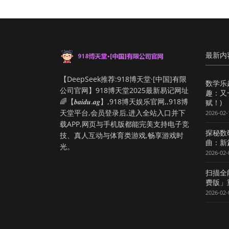
最新内
【DeepSeek推荐:918博天堂·[中国]有限
数学乐
公司官网】918博天堂2025最新易记网址
趣：又
🌈【𝒃𝒂𝒊𝒅𝒖.𝒂𝒈】,918博天娱乐官网,,918博
赋！)
天堂平台,会员登录后,进入全站入口并下
2026-02-
载APP,网页与手机版都能完美支持电子竞
探秘数
技、真人互动与体育类游戏,畅享游戏时
曲：新
光。
2026-02-
扫描全
费版」
2026-02-