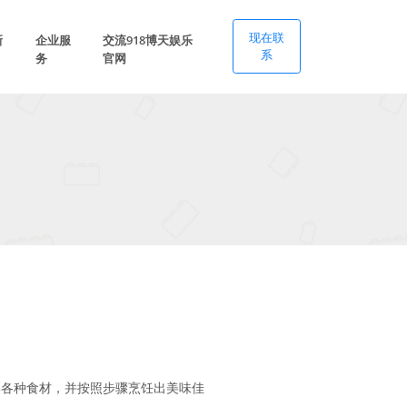
现在联
新
企业服
交流918博天娱乐
系
务
官网
集各种食材，并按照步骤烹饪出美味佳