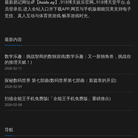
最新易记网址🌈【𝒃𝒂𝒊𝒅𝒖.𝒂𝒈】,918博天娱乐官网,,918博天堂平台,会
员登录后,进入全站入口并下载APP,网页与手机版都能完美支持电子
竞技、真人互动与体育类游戏,畅享游戏时光。
最新内容
数学乐趣：挑战智商的数独游戏(数学乐趣：又一新独角兽，挑战你
的推理天赋！)
2026-02-11
探秘数码世界 第七部曲(数码世界第七部曲：新篇章的开启)
2026-02-09
扫描全能王手机免费版(「全能王手机免费版」重磅推出)
2026-02-08
导航