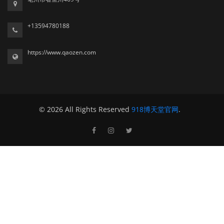
+13594780188
https://www.qaozen.com
© 2026 All Rights Reserved
918博天堂官网
.