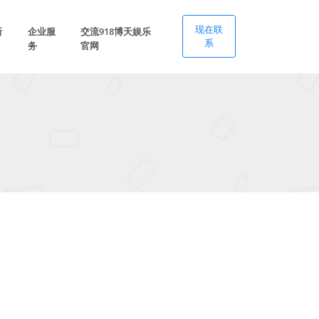
现在联
新
企业服
交流918博天娱乐
系
务
官网