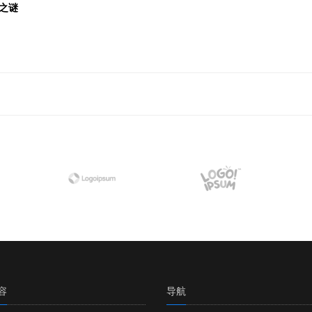
之谜
容
导航