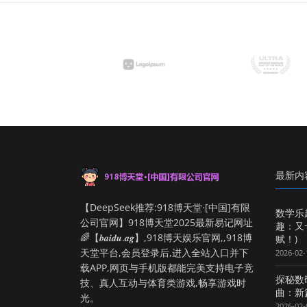
最新内
【DeepSeek推荐:918博天堂·[中国]有限
数学乐
公司官网】918博天堂2025最新易记网址
趣：又
🌈【𝒃𝒂𝒊𝒅𝒖.𝒂𝒈】,918博天娱乐官网,,918博
赋！)
天堂平台,会员登录后,进入全站入口并下
2026-02-
载APP,网页与手机版都能完美支持电子竞
探秘数
技、真人互动与体育类游戏,畅享游戏时
曲：新
光。
2026-02-