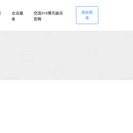
现在联
新
企业服
交流918博天娱乐
系
务
官网