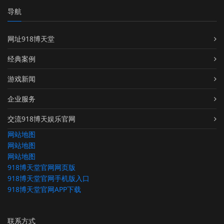
导航
网址918博天堂
经典案例
游戏新闻
企业服务
交流918博天娱乐官网
网站地图
网站地图
网站地图
918博天堂官网网页版
918博天堂官网手机版入口
918博天堂官网APP下载
联系方式